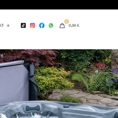
0
0,00 €
KT