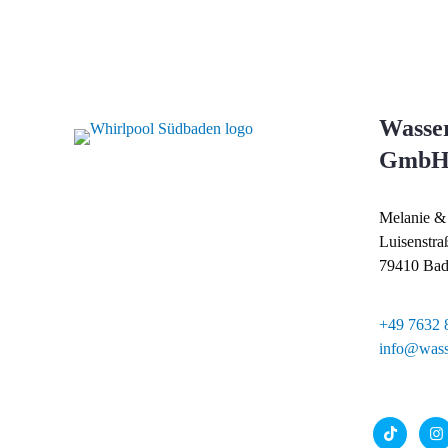
Wasse
Gmb
Melanie & 
Luisenstra
79410 Bad
+49 7632 
info@wass