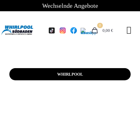
Wechselnde Angebote
0
0,00 €
WHIRLPOOL