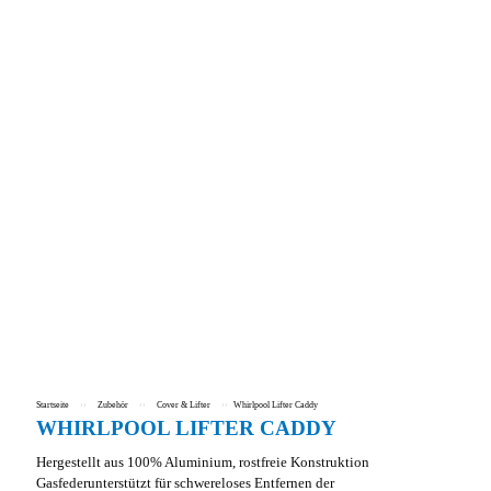
Startseite
››
Zubehör
››
Cover & Lifter
››
Whirlpool Lifter Caddy
WHIRLPOOL LIFTER CADDY
Hergestellt aus 100% Aluminium, rostfreie Konstruktion
Gasfederunterstützt für schwereloses Entfernen der