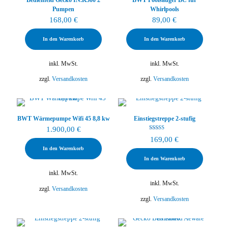
Pumpen
Whirlpools
168,00
€
89,00
€
In den Warenkorb
In den Warenkorb
inkl. MwSt.
inkl. MwSt.
zzgl.
Versandkosten
zzgl.
Versandkosten
BWT Wärmepumpe Wifi 45 8,8 kw
Einstiegstreppe 2-stufig
1.900,00
€
Bewertet mit
169,00
€
5.00
von 5
In den Warenkorb
In den Warenkorb
inkl. MwSt.
inkl. MwSt.
zzgl.
Versandkosten
zzgl.
Versandkosten