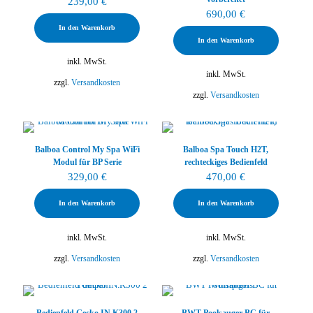
239,00
€
690,00
€
In den Warenkorb
In den Warenkorb
inkl. MwSt.
inkl. MwSt.
zzgl.
Versandkosten
zzgl.
Versandkosten
Balboa Control My Spa WiFi
Balboa Spa Touch H2T,
Modul für BP Serie
rechteckiges Bedienfeld
329,00
€
470,00
€
In den Warenkorb
In den Warenkorb
inkl. MwSt.
inkl. MwSt.
zzgl.
Versandkosten
zzgl.
Versandkosten
Bedienfeld Gecko IN.K300 2
BWT Poolsauger BC für