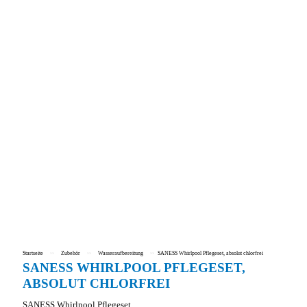
Startseite
››
Zubehör
››
Wasseraufbereitung
››
SANESS Whirlpool Pflegeset, absolut chlorfrei
SANESS WHIRLPOOL PFLEGESET,
ABSOLUT CHLORFREI
SANESS Whirlpool Pflegeset