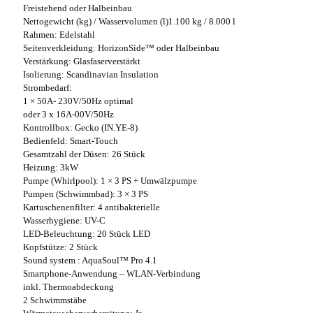
Freistehend oder Halbeinbau
Nettogewicht (kg) / Wasservolumen (l)1.100 kg / 8.000 l
Rahmen: Edelstahl
Seitenverkleidung: HorizonSide™ oder Halbeinbau
Verstärkung: Glasfaserverstärkt
Isolierung: Scandinavian Insulation
Strombedarf:
1 × 50A- 230V/50Hz optimal
oder 3 x 16A-00V/50Hz
Kontrollbox: Gecko (IN.YE-8)
Bedienfeld: Smart-Touch
Gesamtzahl der Düsen: 26 Stück
Heizung: 3kW
Pumpe (Whirlpool): 1 × 3 PS + Umwälzpumpe
Pumpen (Schwimmbad): 3 × 3 PS
Kartuschenenfilter: 4 antibakterielle
Wasserhygiene: UV-C
LED-Beleuchtung: 20 Stück LED
Kopfstütze: 2 Stück
Sound system : AquaSoul™ Pro 4.1
Smartphone-Anwendung – WLAN-Verbindung
inkl. Thermoabdeckung
2 Schwimmstäbe