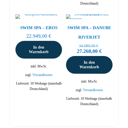
Deutschland)
Dieses
Produkt
weist
-20%
mehrere
SWIM SPA – EROS
SWIM SPA – DANUBE
Varianten
22.949,00
€
RIVERJET
auf.
Die
Ursprünglich
34.080,00
€
In den
Optionen
Preis
Aktueller
27.260,00
€
Warenkorb
können
war:
Preis
auf
34.080,00 €
ist:
In den
der
27.260,00 €.
inkl. MwSt.
Warenkorb
Produktseite
zzgl.
Versandkosten
gewählt
werden
inkl. MwSt.
Lieferzeit:
10 Werktage (innerhalb
Deutschland)
zzgl.
Versandkosten
Lieferzeit:
10 Werktage (innerhalb
Deutschland)