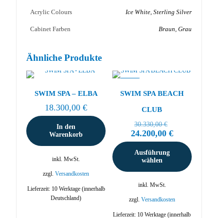
Acrylic Colours
Ice White, Sterling Silver
Cabinet Farben
Braun, Grau
Ähnliche Produkte
-20%
SWIM SPA – ELBA
SWIM SPA BEACH
18.300,00
€
CLUB
Ursprünglich
30.330,00
€
In den
Preis
Aktueller
24.200,00
€
Warenkorb
war:
Preis
30.330,00 €
ist:
Ausführung
24.200,00 €.
inkl. MwSt.
wählen
zzgl.
Versandkosten
inkl. MwSt.
Lieferzeit:
10 Werktage (innerhalb
Deutschland)
zzgl.
Versandkosten
Lieferzeit:
10 Werktage (innerhalb