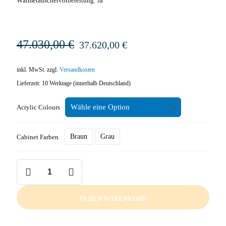
Wärmetauschervorbereitung: Ja
47.030,00
€
Ursprünglicher
Aktueller
37.620,00
€
Preis
Preis
war:
ist:
inkl. MwSt.
zzgl.
Versandkosten
47.030,00 €
37.620,00 €.
Lieferzeit:
10 Werktage (innerhalb Deutschland)
Acrylic Colours
Braun
Grau
Cabinet Farben
SWIM
SPA
-
AMAZONAS
IN DEN WARENKORB
W-
FLOW
Menge