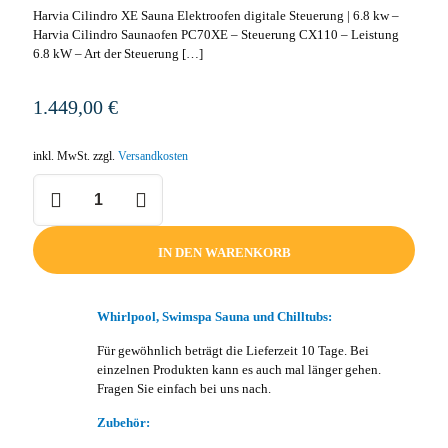
Harvia Cilindro XE Sauna Elektroofen digitale Steuerung | 6.8 kw –
Harvia Cilindro Saunaofen PC70XE – Steuerung CX110 – Leistung
6.8 kW – Art der Steuerung
[…]
1.449,00
€
inkl. MwSt.
zzgl.
Versandkosten
Harvia
XE
Saunaofen
digitale
IN DEN WARENKORB
Steuerung
|
6.8
kw
Whirlpool, Swimspa Sauna und Chilltubs:
+
Für gewöhnlich beträgt die Lieferzeit 10 Tage. Bei
80kg
einzelnen Produkten kann es auch mal länger gehen.
Steine
Fragen Sie einfach bei uns nach.
Menge
Zubehör: